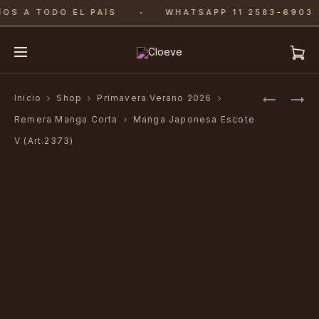
·
OS A TODO EL PAÍS
WHATSAPP 11 2583-6903
Produ
REMERA
REMERA
Inicio
Shop
Primavera Verano 2026
MANGA
DOS
navig
Remera Manga Corta
Manga Japonesa Escote
RECORTE
TAJOS
V (Art.2373)
CHICA
(ART.236
(ART.237