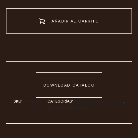
Escote
V
AÑADIR AL CARRITO
(Art.2373)
cantidad
DOWNLOAD CATALOG
SKU:
ART 2373
CATEGORÍAS:
PRIMAVERA VERANO 2026
,
REMERA MANGA CORTA