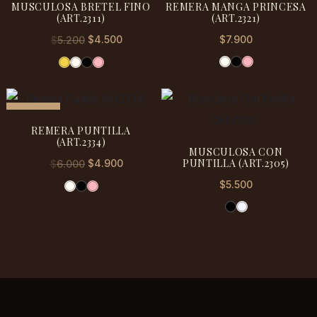
MUSCULOSA BRETEL FINO
REMERA MANGA PRINCESA
(ART.2311)
(ART.2321)
El
El
$
4.500
$
7.900
$
5.200
precio
precio
original
actual
era:
es:
REBAJAS
$5.200.
$4.500.
REMERA PUNTILLA
(ART.2334)
MUSCULOSA CON
El
El
PUNTILLA (ART.2305)
$
4.900
$
6.000
precio
precio
$
5.500
original
actual
era:
es:
$6.000.
$4.900.