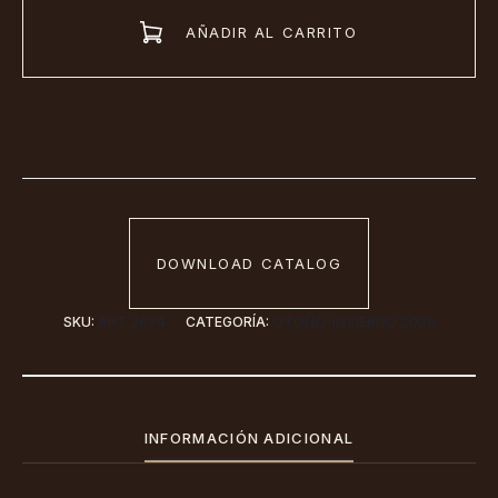
Bote
AÑADIR AL CARRITO
Con
Frunce
Al
Costado
(ART.2634)
cantidad
DOWNLOAD CATALOG
SKU:
ART 2634
CATEGORÍA:
OTOÑO-INVIERNO 2026
INFORMACIÓN ADICIONAL