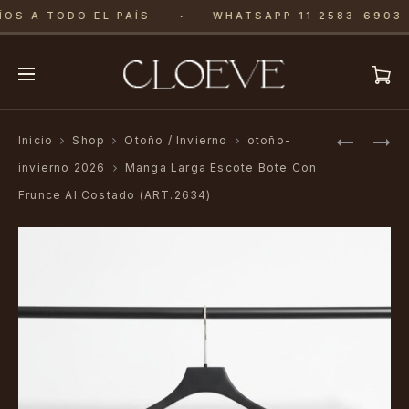
·
OS A TODO EL PAÍS
WHATSAPP 11 2583-6903
Produ
POLERA
PANTALÓ
Inicio
Shop
Otoño / Invierno
otoño-
CON
BAGGY
navig
invierno 2026
Manga Larga Escote Bote Con
RULETTE
CON
Frunce Al Costado (ART.2634)
(ART.263
LÍNEAS
(ART.264