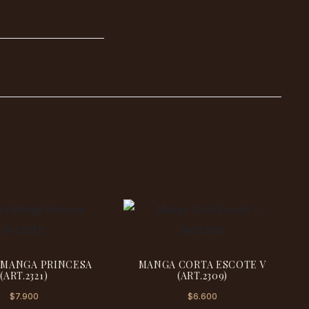
Este
Este
 MANGA PRINCESA
MANGA CORTA ESCOTE V
producto
produ
(ART.2321)
(ART.2309)
tiene
tiene
$
7.900
$
6.600