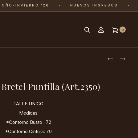
·
·
ÑO-INVIERNO '26
NUEVOS INGRESOS
E
Search
Account
0
Produc
BLAZER
BLUSA
LARGO
SIN
naviga
LINO
MANGA
(ART.2353)
GOTA
Bretel Puntilla (Art.2350)
(ART.2356)
TALLE UNICO
Medidas
*Contorno Busto : 72
*Contorno Cintura: 70