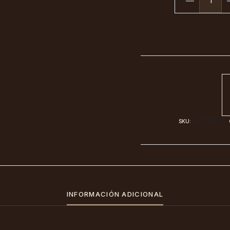
Bretel
Puntilla
(Art.2350)
cantidad
SKU:
ART 2350
INFORMACIÓN ADICIONAL