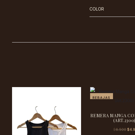
COLOR
REBAJAS
REMERA MANGA CO
(ART.2300
El
$
4.
$
6.500