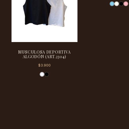
prec
orig
era:
$6.5
Este
MUSCULOSA DEPORTIVA
producto
ALGODÓN (ART.2304)
tiene
$
3.900
múltiples
variantes.
Las
opciones
se
pueden
elegir