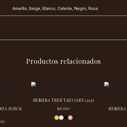
Amarillo, Beige, Blanco, Celeste, Negro, Rosa
Productos relacionados
Este
REMERA TRES TAJO (ART.2312)
Este
producto
RTA HAWAI
REMERA
$
8.000
producto
tiene
)
tiene
múltiples
El
900