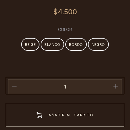
$
4.500
COLOR
BEIGE
BLANCO
BORDO
NEGRO
Musculosa
Estampa
Love
(Art.2168)
AÑADIR AL CARRITO
cantidad