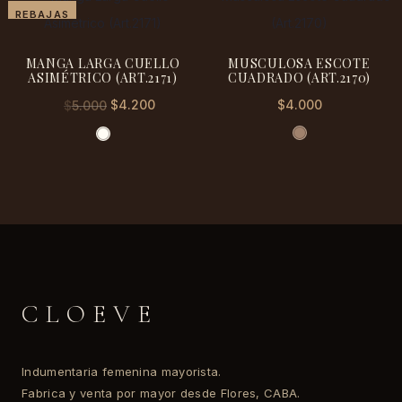
era:
es:
era:
es:
REBAJAS
$6.500.
$5.500.
$6.300.
$5.000.
MANGA LARGA CUELLO
MUSCULOSA ESCOTE
ASIMÉTRICO (ART.2171)
CUADRADO (ART.2170)
El
El
$
4.200
$
4.000
$
5.000
precio
precio
original
actual
era:
es:
$5.000.
$4.200.
CLOEVE
Indumentaria femenina mayorista.
Fabrica y venta por mayor desde Flores, CABA.