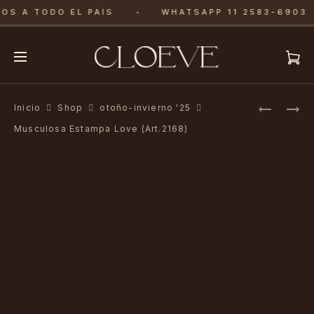
·
OS A TODO EL PAÍS
WHATSAPP 11 2583-6903
Produ
REMERA
BASICA
Inicio
Shop
otoño-invierno '25
MANGA
MANGA
navig
Musculosa Estampa Love (Art.2168)
CORTA
CORTA
SUMWON
(ART.216
(ART.217