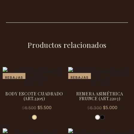
Productos relacionados
REBAJAS
REBAJAS
BODY ESCOTE CUADRADO
REMERA ASIMÉTRICA
(ART.2205)
FRUNCE (ART.2203)
El
El
El
El
$
5.500
$
5.000
$
6.500
$
6.300
precio
precio
precio
precio
original
actual
original
actual