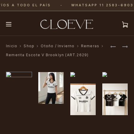
·
ÍOS A TODO EL PAÍS
WHATSAPP 11 2583-6903
Produ
REMERA
JOGGING
Inicio
Shop
Otoño / Invierno
Remeras
MANGA
(ART.263
navig
Remerita Escote V Brooklyn (ART.2629)
CORTA
ARGENTI
(ART.262