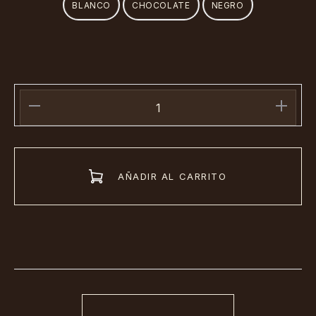
BLANCO
CHOCOLATE
NEGRO
Remerita
Escote
V
Brooklyn
AÑADIR AL CARRITO
(ART.2629)
cantidad